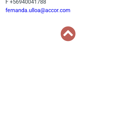
F +56940041788
fernanda.ulloa@accor.com